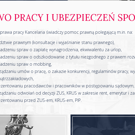
WO PRACY I UBEZPIECZEŃ SP
 prawa pracy Kancelaria świadczy pomoc prawną polegającą m.in. na:
ztwie prawnym (konsultacje i wyjaśnianie stanu prawnego),
adzeniu spraw o zapłatę wynagrodzenia, ekwiwalentu za urlop,
adzeniu spraw o odszkodowanie z tytułu niezgodnego z prawem rozw
adzeniu spraw o mobbing,
ządzaniu umów o pracę, o zakazie konkurencji, regulaminów pracy, 
ątrzzakładowych,
ezentowaniu pracodawców i pracowników w postępowaniu sądowym,
ądzaniu odwołań od decyzji ZUS, KRUS w zakresie rent, emerytur i za
ezentowaniu przed ZUS-em, KRUS-em, PIP.