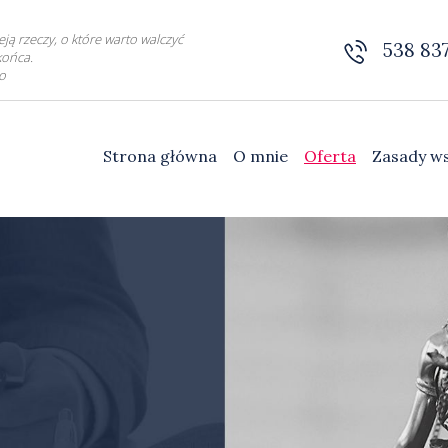
eją rzeczy, o które warto walczyć
538 83
ońca.
o
Strona główna
O mnie
Oferta
Zasady w