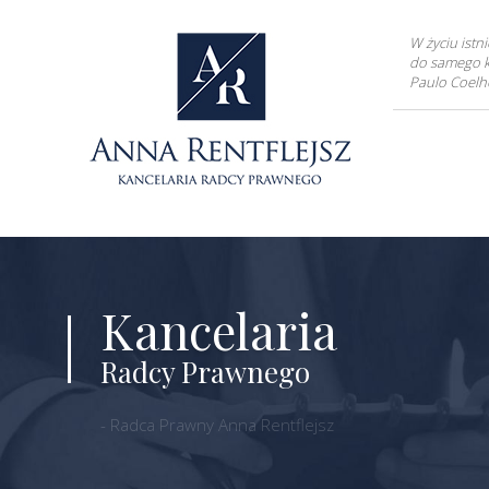
W życiu istni
do samego k
Paulo Coelh
Kancelaria
Radcy Prawnego
- Radca Prawny Anna Rentflejsz