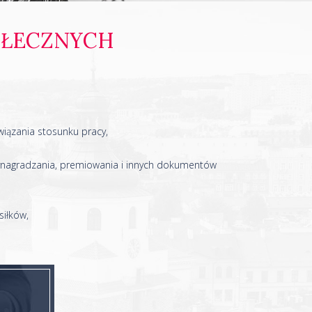
OŁECZNYCH
iązania stosunku pracy,
wynagradzania, premiowania i innych dokumentów
siłków,