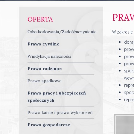
PRA
OFERTA
Odszkodowania/Zadośćuczynienie
W zakresie
dorad
Prawo cywilne
prow
Windykacja należności
prow
prow
Prawo rodzinne
spor
wewn
Prawo spadkowe
repr
sporz
Prawo pracy i ubezpieczeń
repr
społecznych
Prawo karne i prawo wykroczeń
Prawo gospodarcze